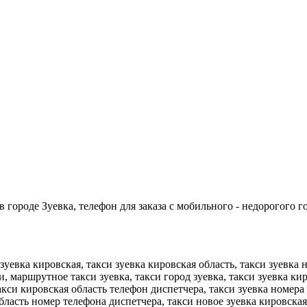
 городе Зуевка, телефон для заказа с мобильного - недорогого го
 зуевка кировская, такси зуевка кировская область, такси зуевка 
, маршрутное такси зуевка, такси город зуевка, такси зуевка кир
 такси кировская область телефон диспетчера, такси зуевка номе
бласть номер телефона диспетчера, такси новое зуевка кировская 