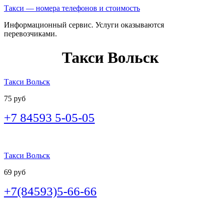
Такси — номера телефонов и стоимость
Информационный сервис. Услуги оказываются
перевозчиками.
Такси Вольск
Такси Вольск
75 руб
+7 84593 5-05-05
Такси Вольск
69 руб
+7(84593)5-66-66