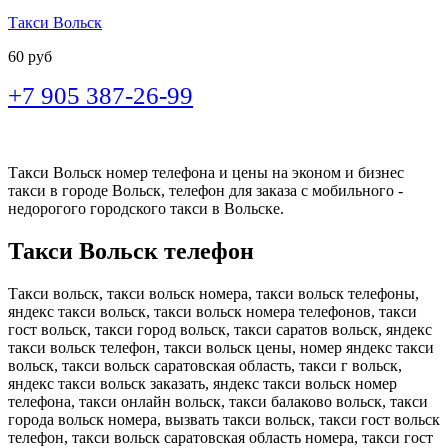
Такси Вольск
60 руб
+7 905 387-26-99
Такси Вольск номер телефона и цены на эконом и бизнес
такси в городе Вольск, телефон для заказа с мобильного -
недорогого городского такси в Вольске.
Такси Вольск телефон
Такси вольск, такси вольск номера, такси вольск телефоны,
яндекс такси вольск, такси вольск номера телефонов, такси
гост вольск, такси город вольск, такси саратов вольск, яндекс
такси вольск телефон, такси вольск цены, номер яндекс такси
вольск, такси вольск саратовская область, такси г вольск,
яндекс такси вольск заказать, яндекс такси вольск номер
телефона, такси онлайн вольск, такси балаково вольск, такси
города вольск номера, вызвать такси вольск, такси гост вольск
телефон, такси вольск саратовская область номера, такси гост