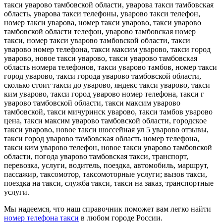
такси уварово тамбовской области, уварова такси тамбовская
область, уварова такси телефоны, уварово такси телефон,
номер такси уварова, номер такси уварово, такси уварово
тамбовской области телефон, уварово тамбовская номер
такси, номер такси уварово тамбовской области, такси
уварово номер телефона, такси максим уварово, такси город
уварово, новое такси уварово, такси уварово тамбовская
область номера телефонов, такси уварово тамбов, номер такси
город уварово, такси города уварово тамбовской области,
сколько стоит такси до уварово, яндекс такси уварово, такси
ким уварово, такси город уварово номер телефона, такси г
уварово тамбовской области, такси максим уварово
тамбовской, такси мичуринск уварово, такси тамбов уварово
цена, такси максим уварово тамбовской области, городское
такси уварово, новое такси шоссейная ул 5 уварово отзывы,
такси город уварово тамбовская область номер телефона,
такси ким уварово телефон, новое такси уварово тамбовской
области, погода уварово тамбовская такси, транспорт,
перевозка, услуги, водитель, поездка, автомобиль, маршрут,
пассажир, таксомотор, таксомоторные услуги; вызов такси,
поездка на такси, служба такси, такси на заказ, транспортные
услуги.
Мы надеемся, что наш справочник поможет вам легко найти
номер телефона такси
в любом городе России.