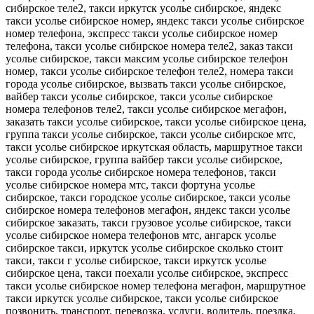
сибирское теле2, такси иркутск усолье сибирское, яндекс
такси усолье сибирское номер, яндекс такси усолье сибирское
номер телефона, экспресс такси усолье сибирское номер
телефона, такси усолье сибирское номера теле2, заказ такси
усолье сибирское, такси максим усолье сибирское телефон
номер, такси усолье сибирское телефон теле2, номера такси
города усолье сибирское, вызвать такси усолье сибирское,
вайбер такси усолье сибирское, такси усолье сибирское
номера телефонов теле2, такси усолье сибирское мегафон,
заказать такси усолье сибирское, такси усолье сибирское цена,
группа такси усолье сибирское, такси усолье сибирское мтс,
такси усолье сибирское иркутская область, маршрутное такси
усолье сибирское, группа вайбер такси усолье сибирское,
такси города усолье сибирское номера телефонов, такси
усолье сибирское номера мтс, такси фортуна усолье
сибирское, такси городское усолье сибирское, такси усолье
сибирское номера телефонов мегафон, яндекс такси усолье
сибирское заказать, такси грузовое усолье сибирское, такси
усолье сибирское номера телефонов мтс, ангарск усолье
сибирское такси, иркутск усолье сибирское сколько стоит
такси, такси г усолье сибирское, такси иркутск усолье
сибирское цена, такси поехали усолье сибирское, экспресс
такси усолье сибирское номер телефона мегафон, маршрутное
такси иркутск усолье сибирское, такси усолье сибирское
позвонить, транспорт, перевозка, услуги, водитель, поездка,