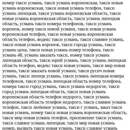
номер такси усмань, такси усмань воронежская, такси новая
усмань воронежская, такси новая усмань телефон, такси
усмань липецкая, такси усмань воронежская область, такси
новая усмань воронежская область, такси усмань липецкая
область, усмань такси номера телефонов, такси усмань
воронеж, номер такси новой усмани, такси новая усмань
воронежская телефон, такси новая усмань воронежская
область телефон, яндекс такси усмань, такси славяне усмань,
такси новая усмань воронеж, такси города усмань, такси
усмань цена, такси новая усмань номер телефона, такси
усмань 48, усмань заказать такси, номер такси усмань
липецкая область, такси юрий усмань, такси усмань липецкая
область телефон, яндекс такси новая усмань, такси мир новая
усмань, такси заказать новой усмани, такси русич новая
усмань, такси липецк усмань, такси усмань липецкая номера
телефонов, такси усмань липецкая область номер телефона,
номера такси город усмань, такси усмань недорогое, такси
город усмань липецкая область, такси новая усмань
воронежская область телефон недорого, такси усмань
воронежская область телефон недорого, такси славяне усмань
телефон, такси любимое усмань, такси г усмань, заказ такси
новая усмань, номер такси новая усмань воронежская область,
такси мир новая усмань телефон, приложение такси усмань,
такси славяне усмань липецкая, такси мир новая усмань
номер, вызвать такси новая усмань, такси славяне усмань