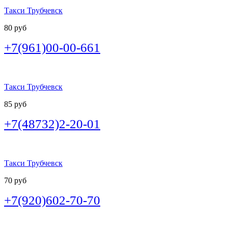
Такси Трубчевск
80 руб
+7(961)00-00-661
Такси Трубчевск
85 руб
+7(48732)2-20-01
Такси Трубчевск
70 руб
+7(920)602-70-70