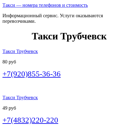
Такси — номера телефонов и стоимость
Информационный сервис. Услуги оказываются
перевозчиками.
Такси Трубчевск
Такси Трубчевск
80 руб
+7(920)855-36-36
Такси Трубчевск
49 руб
+7(4832)220-220