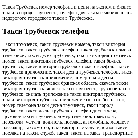
Такси Трубчевск номер телефона и цены на эконом и бизнес
такси в городе Трубчевск., телефон для заказа с мобильного -
недорогого городского такси в Трубчевске.
Такси Трубчевск телефон
Такси трубчевск, такси трубчевск номера, такси виктория
трубчевск, такси трубчевск телефон, такси трубчевск номера
телефонов, такси десна трубчевск, такси виктория трубчевск
номер, такси виктория трубчевск телефон, такси брянск
трубчевск, такси виктория трубчевск номер телефона, такси
трубчевск приложение, такси десна трубчевск телефон, такси
виктория трубчевск приложение, номер такси десна
трубчевск, такси трубчевск брянская область, скачать такси
виктория трубчевск, яндекс такси трубчевск, грузовое такси
трубчевск, скачать приложение такси виктория трубчевск,
такси виктория трубчевск приложение скачать бесплатно,
номер телефона такси десна трубчевск, такси города
трубчевск, такси десна трубчевск телефон диспетчера,
грузовое такси трубчевск номер телефона, транспорт,
перевозка, услуги, водитель, поездка, автомобиль, маршрут,
пассажир, таксомотор, таксомоторные услуги; вызов такси,
поездка на такси, служба такси, такси на заказ, транспортные