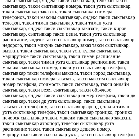
Такси сыктывкар, яндекс такси сыктывкар, телефон такси
сыктывкар, такси сыктывкар номера, такси ухта сыктывкар,
такси сыктывкар заказать, такси сыктывкар номера
телефонов, такси максим сыктывкар, яндекс такси сыктывкар
телефон, такси тиман сыктывкар, такси тиман ухта
сыктывкар, яндекс такси сыктывкар заказать, такси киров
сыктывкар, сыктывкар такси цены, такси ухта сыктывкар
расписание, яндекс такси сыктывкар номер, такси сыктывкар
недорого, такси микунь сыктывкар, заказ такси сыктывкар,
вызвать такси сыктывкар, такси усть кулом сыктывкар,
маршрутное такси сыктывкар, такси тиман расписание
сыктывкар, такси тиман ухта сыктывкар расписание, такси
максим сыктывкар номер, такси ухта сыктывкар телефон,
сыктывкар такси телефоны максим, такси город сыктывкар,
такси сыктывкар номера заказать, такси максим сыктывкар
номер телефона, стоимость такси сыктывкар, такси онлайн
сыктывкар, такси везет сыктывкар, такси объячево
сыктывкар, яндекс такси сыктывкар номер телефона, такси дк
сыктывкар, такси дк ухта сыктывкар, такси сыктывкар
заказать по телефону, такси сыктывкар аренда, такси тиман
ухта сыктывкар телефон, такси сыктывкар троицко, троицко
печорск сыктывкар такси, максим такси сыктывкар заказать,
такси сыктывкар аэропорт, телефон сыктывкар ухта
расписание такси, такси сыктывкар дешево номер,
маршрутные такси сыктывкар ухта, такси сыктывкар телефон