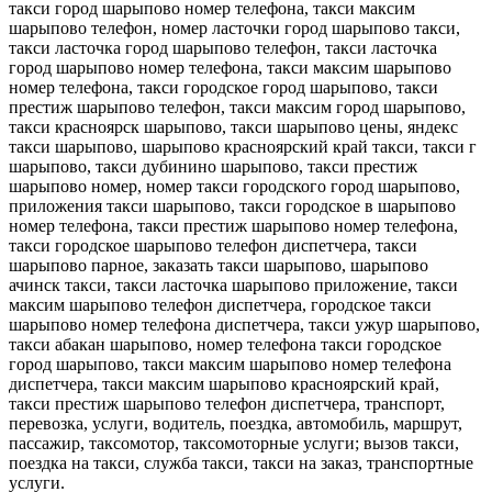
такси город шарыпово номер телефона, такси максим
шарыпово телефон, номер ласточки город шарыпово такси,
такси ласточка город шарыпово телефон, такси ласточка
город шарыпово номер телефона, такси максим шарыпово
номер телефона, такси городское город шарыпово, такси
престиж шарыпово телефон, такси максим город шарыпово,
такси красноярск шарыпово, такси шарыпово цены, яндекс
такси шарыпово, шарыпово красноярский край такси, такси г
шарыпово, такси дубинино шарыпово, такси престиж
шарыпово номер, номер такси городского город шарыпово,
приложения такси шарыпово, такси городское в шарыпово
номер телефона, такси престиж шарыпово номер телефона,
такси городское шарыпово телефон диспетчера, такси
шарыпово парное, заказать такси шарыпово, шарыпово
ачинск такси, такси ласточка шарыпово приложение, такси
максим шарыпово телефон диспетчера, городское такси
шарыпово номер телефона диспетчера, такси ужур шарыпово,
такси абакан шарыпово, номер телефона такси городское
город шарыпово, такси максим шарыпово номер телефона
диспетчера, такси максим шарыпово красноярский край,
такси престиж шарыпово телефон диспетчера, транспорт,
перевозка, услуги, водитель, поездка, автомобиль, маршрут,
пассажир, таксомотор, таксомоторные услуги; вызов такси,
поездка на такси, служба такси, такси на заказ, транспортные
услуги.