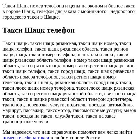
Такси Шацк номер телефона и цены на эконом и бизнес такси
в городе Шацк, телефон для заказа с мобильного - недорогого
городского такси в Шацке.
Такси Шацк телефон
Такси шацк, такси шацк рязанская, такси шацк номер, такси
шацк телефон, такси шацк рязанская область, такси регион
шацк, шацк такси номер телефона, шацк такси люкс, такси
шацк рязанская область телефон, номер такси шацк рязанская
область, такси рязань шацк, номер такси регион шацк, регион
такси шацк телефон, такси город шацк, такси шацк рязанская
область номера телефонов, такси регион шацк номер
телефона, такси г шацк, рязанская область город шацк такси,
такси люкс шацк номер телефона, такси люкс шацк рязанская
область, такси регион шацк рязанской области, светлана шацк
такси, такси в шацке рязанской области телефон диспетчера,
транспорт, перевозка, услуги, водитель, поездка, автомобиль,
маршрут, пассажир, таксомотор, таксомоторные услуги; вызов
такси, поездка на такси, служба такси, такси на заказ,
транспортные услуги.
Мы надеемся, что наш справочник поможет вам легко найти
номер телефона такси
в любом городе России.