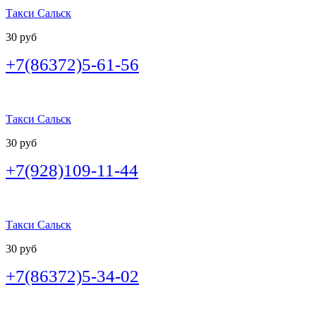
Такси Сальск
30 руб
+7(86372)5-61-56
Такси Сальск
30 руб
+7(928)109-11-44
Такси Сальск
30 руб
+7(86372)5-34-02