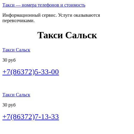
Такси — номера телефонов и стоимость
Информационный сервис. Услуги оказываются
перевозчиками.
Такси Сальск
Такси Сальск
30 руб
+7(86372)5-33-00
Такси Сальск
30 руб
+7(86372)7-13-33