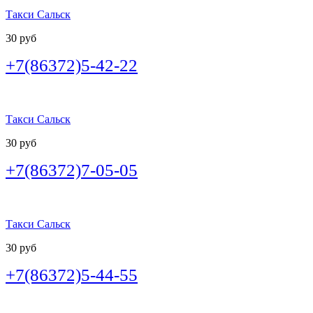
Такси Сальск
30 руб
+7(86372)5-42-22
Такси Сальск
30 руб
+7(86372)7-05-05
Такси Сальск
30 руб
+7(86372)5-44-55