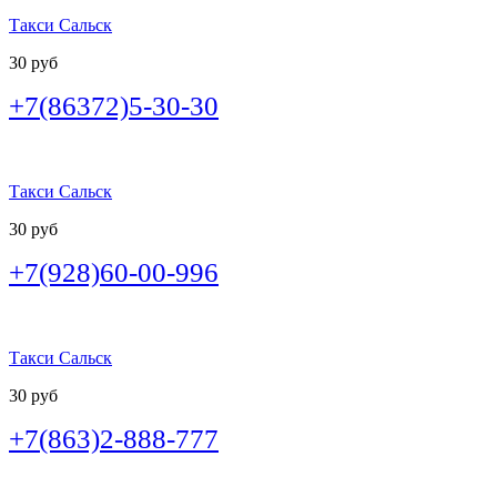
Такси Сальск
30 руб
+7(86372)5-30-30
Такси Сальск
30 руб
+7(928)60-00-996
Такси Сальск
30 руб
+7(863)2-888-777