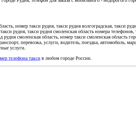
городе Рудня, телефон для заказа с мобильного - недорогого гор
бласть, номер такси рудня, такси рудня волгоградская, такси руд
такси рудня, такси рудня смоленская область номера телефонов, 
од рудня смоленская область, номер такси смоленская область го
ранспорт, перевозка, услуги, водитель, поездка, автомобиль, ма
ртные услуги.
мер телефона такси
в любом городе России.