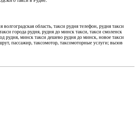
одского такси в Рудне.
ня волгоградская область, такси рудня телефон, рудня такси
такси города рудня, рудня до минск такси, такси смоленск
род рудня, минск такси дешево рудня до минск, новое такси
ршрут, пассажир, таксомотор, таксомоторные услуги; вызов