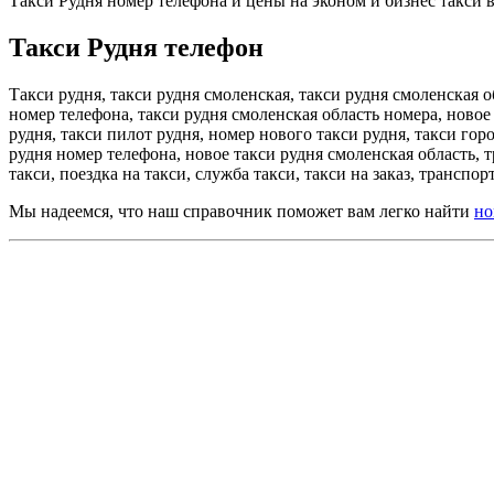
Такси Рудня номер телефона и цены на эконом и бизнес такси в 
Такси Рудня телефон
Такси рудня, такси рудня смоленская, такси рудня смоленская о
номер телефона, такси рудня смоленская область номера, новое 
рудня, такси пилот рудня, номер нового такси рудня, такси гор
рудня номер телефона, новое такси рудня смоленская область, т
такси, поездка на такси, служба такси, такси на заказ, транспо
Мы надеемся, что наш справочник поможет вам легко найти
но