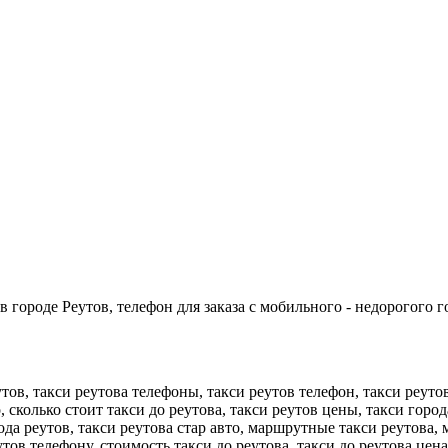
 городе Реутов, телефон для заказа с мобильного - недорогого г
утов, такси реутова телефоны, такси реутов телефон, такси реуто
, сколько стоит такси до реутова, такси реутов цены, такси горо
рода реутов, такси реутова стар авто, маршрутные такси реутова,
еутов телефону, стоимость такси до реутова, такси до реутова цен