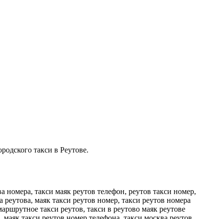
ородского такси в Реутове.
ва номера, такси маяк реутов телефон, реутов такси номер,
да реутова, маяк такси реутов номер, такси реутов номера
 маршрутное такси реутов, такси в реутово маяк реутове
а, маяк такси реутов номер телефона, такси москва реутов,