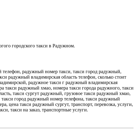
огого городского такси в Радужном.
 телефон, радужный номер такси, такси город радужный,
кси радужный владимирская область телефон, сколько стоит
владимирской, радужное такси г радужный владимирская
а такси радужный хмао, номера такси города радужного, такси
ласть, такси сургут радужный, грузовое такси радужный хмао,
, такси город радужный номер телефона, такси радужный
а, цена такси радужный сургут, транспорт, перевозка, услуги,
кси, такси на заказ, транспортные услуги.