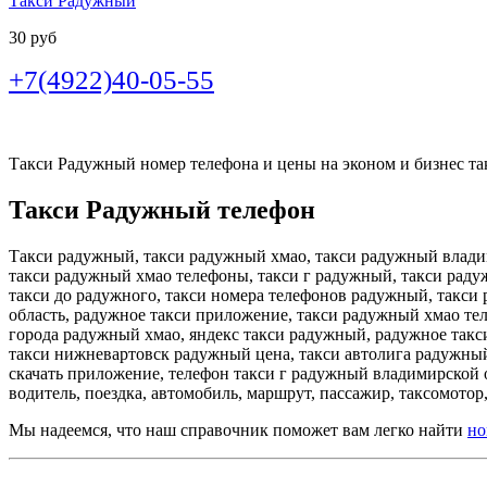
Такси Радужный
30 руб
+7(4922)40-05-55
Такси Радужный номер телефона и цены на эконом и бизнес так
Такси Радужный телефон
Такси радужный, такси радужный хмао, такси радужный владим
такси радужный хмао телефоны, такси г радужный, такси раду
такси до радужного, такси номера телефонов радужный, такси
область, радужное такси приложение, такси радужный хмао те
города радужный хмао, яндекс такси радужный, радужное такси
такси нижневартовск радужный цена, такси автолига радужный
скачать приложение, телефон такси г радужный владимирской о
водитель, поездка, автомобиль, маршрут, пассажир, таксомотор,
Мы надеемся, что наш справочник поможет вам легко найти
но