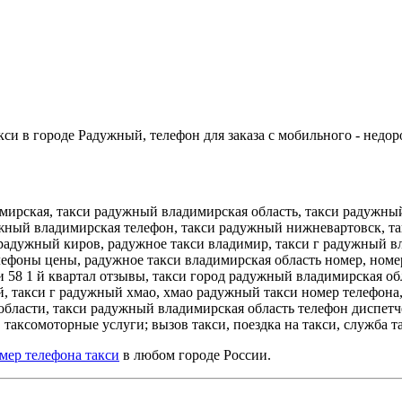
си в городе Радужный, телефон для заказа с мобильного - недор
ирская, такси радужный владимирская область, такси радужный
жный владимирская телефон, такси радужный нижневартовск, та
 радужный киров, радужное такси владимир, такси г радужный 
лефоны цены, радужное такси владимирская область номер, номер
 58 1 й квартал отзывы, такси город радужный владимирская об
, такси г радужный хмао, хмао радужный такси номер телефона
бласти, такси радужный владимирская область телефон диспетчер
 таксомоторные услуги; вызов такси, поездка на такси, служба та
мер телефона такси
в любом городе России.