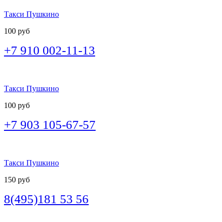
Такси Пушкино
100 руб
+7 910 002-11-13
Такси Пушкино
100 руб
+7 903 105-67-57
Такси Пушкино
150 руб
8(495)181 53 56