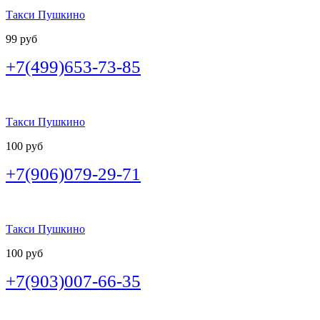
Такси Пушкино
99 руб
+7(499)653-73-85
Такси Пушкино
100 руб
+7(906)079-29-71
Такси Пушкино
100 руб
+7(903)007-66-35