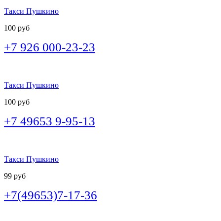
Такси Пушкино
100 руб
+7 926 000-23-23
Такси Пушкино
100 руб
+7 49653 9-95-13
Такси Пушкино
99 руб
+7(49653)7-17-36