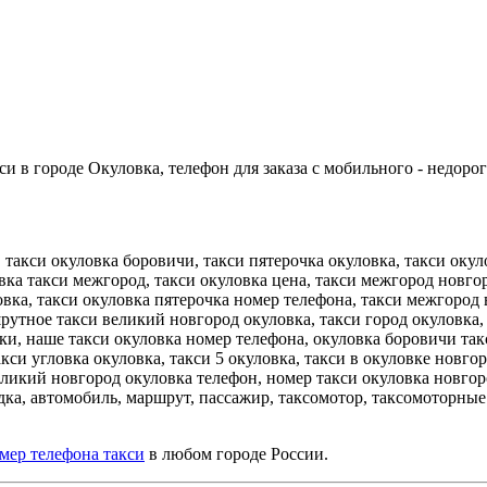
и в городе Окуловка, телефон для заказа с мобильного - недорог
 такси окуловка боровичи, такси пятерочка окуловка, такси окул
вка такси межгород, такси окуловка цена, такси межгород новго
ловка, такси окуловка пятерочка номер телефона, такси межгоро
рутное такси великий новгород окуловка, такси город окуловка,
вки, наше такси окуловка номер телефона, окуловка боровичи так
кси угловка окуловка, такси 5 окуловка, такси в окуловке новго
ликий новгород окуловка телефон, номер такси окуловка новгород
здка, автомобиль, маршрут, пассажир, таксомотор, таксомоторные 
мер телефона такси
в любом городе России.