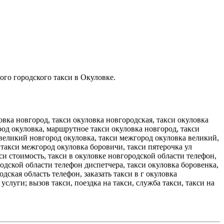
ого городского такси в Окуловке.
овка новгород, такси окуловка новгородская, такси окуловка
род окуловка, маршрутное такси окуловка новгород, такси
д великий новгород окуловка, такси межгород окуловка великий,
 такси межгород окуловка боровичи, такси пятерочка ул
си стоимость, такси в окуловке новгородской области телефон,
родской области телефон диспетчера, такси окуловка боровенка,
ская область телефон, заказать такси в г окуловка
услуги; вызов такси, поездка на такси, служба такси, такси на