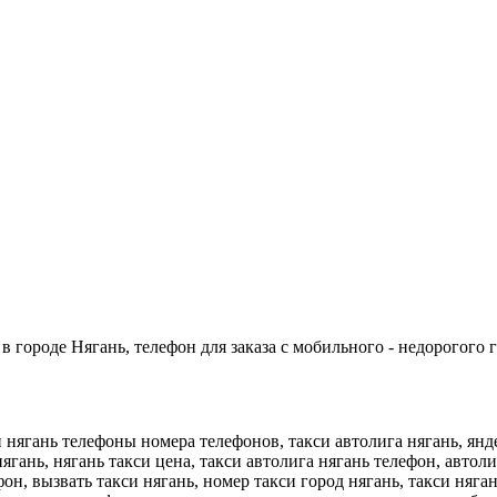
в городе Нягань, телефон для заказа с мобильного - недорогого 
и нягань телефоны номера телефонов, такси автолига нягань, янде
ягань, нягань такси цена, такси автолига нягань телефон, автолиг
ефон, вызвать такси нягань, номер такси город нягань, такси няга