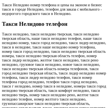
Такси Нелидово номер телефона и цены на эконом и бизнес
такси в городе Нелидово, телефон для заказа с мобильного -
недорогого городского такси в Нелидово.
Такси Нелидово телефон
Такси нелидово, такси нелидово тверская, такси нелидово
тверская область, наше такси нелидово телефон, наше такси
нелидово номер, такси город нелидово, такси лидер нелидово,
такси в нелидове, такси наше нелидово номер телефона,
номер такси город нелидово, такси нелидово тверская область
номера, такси нелидово тверская область телефон, номер
такси лидер нелидово, желтое такси нелидово, такси рено
нелидово, грузовое такси нелидово, новое такси нелидово,
такси нелидово тверская область номера телефонов, такси
город нелидово тверская область, такси лидер нелидово номер
телефона, такси лидер нелидово телефон, такси номер
телефона город нелидово, телефон такси город нелидово,
такси г нелидово, номер такси в нелидове, номера такси город
нелидово тверская область, такси комфорт нелидово, такси
нелидово тверь, номер такси нелидово рено, желтое такси
нелидово телефон, номер желтого такси нелидово,
грузопассажирское такси нелидово тверская область,
нелидово охват вызвать такси, грузовое такси город нелидово