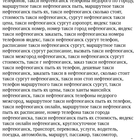
телефонов, такси нефтеюганск телефоны недорого по городу,
маршрутное такси нефтеюганск пыть, маршрутное такси
нефтеюганск пыть ях, такси нефтеюганск сколько стоят,
стоимость такси нефтеюганск, сургут нефтеюганск такси
цена, такси нефтеюганск сургут аэропорт, яндекс такси
нефтеюганск номер, номер такси город нефтеюганск, яндекс
такси нефтеюганск заказать, такси нефтеюганска номера
телефонов яндекс, такси нефтеюганск сургут телефон,
расписание такси нефтеюганск сургут, маршрутное такси
нефтеюганск сургут расписание, вызвать такси нефтеюганск,
такси межгород нефтеюганск, такси нефтеюганск сургут
стоимость, такси г нефтеюганск, заказ такси нефтеюганск,
такси нефтеюганск пыть ях телефон, дешевые такси
нефтеюганск, заказать такси в нефтеюганске, сколько стоит
такси сургут нефтеюганск, такси нон стоп нефтеюганск,
телефон маршрутного такси нефтеюганск сургут, такси
нефтеюганск пыть ях цены, такси ханты мансийск
нефтеюганск, такси нефтеюганск телефоны недорого
межгород, маршрутное такси нефтеюганск пыть ях телефон,
такси нефтеюганск онлайн, маршрутное такси нефтеюганск
пыть ях расписание, номер телефона такси города
нефтеюганска, такси нефтеюганск пыть ях стоимость, яндекс
такси онлайн нефтеюганск, круглосуточное такси
нефтеюганск, транспорт, перевозка, услуги, водитель,
поездка, автомобиль, маршрут, пассажир, таксомотор,