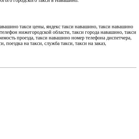
рогого городского такси в Навашино.
навашино такси цены, яндекс такси навашино, такси навашино
телефон нижегородской области, такси города навашино, такси
имость проезда, такси навашино номер телефона диспетчера,
, поездка на такси, служба такси, такси на заказ,