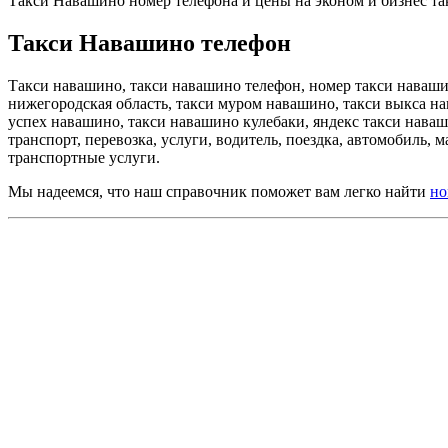
Такси Навашино номер телефона и цены на эконом и бизнес так
Такси Навашино телефон
Такси навашино, такси навашино телефон, номер такси наваши
нижегородская область, такси муром навашино, такси выкса на
успех навашино, такси навашино кулебаки, яндекс такси наваш
транспорт, перевозка, услуги, водитель, поездка, автомобиль, м
транспортные услуги.
Мы надеемся, что наш справочник поможет вам легко найти
но