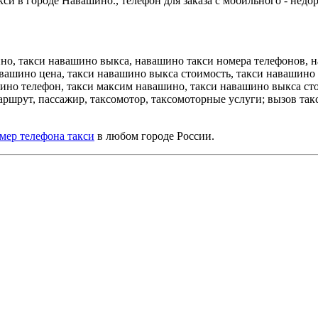
си в городе Навашино., телефон для заказа с мобильного - недо
но, такси навашино выкса, навашино такси номера телефонов, 
вашино цена, такси навашино выкса стоимость, такси навашино 
ино телефон, такси максим навашино, такси навашино выкса сто
аршрут, пассажир, таксомотор, таксомоторные услуги; вызов такси
мер телефона такси
в любом городе России.