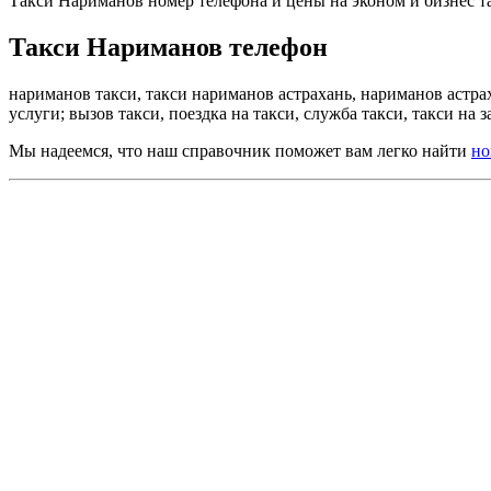
Такси Нариманов номер телефона и цены на эконом и бизнес та
Такси Нариманов телефон
нариманов такси, такси нариманов астрахань, нариманов астрах
услуги; вызов такси, поездка на такси, служба такси, такси на 
Мы надеемся, что наш справочник поможет вам легко найти
но