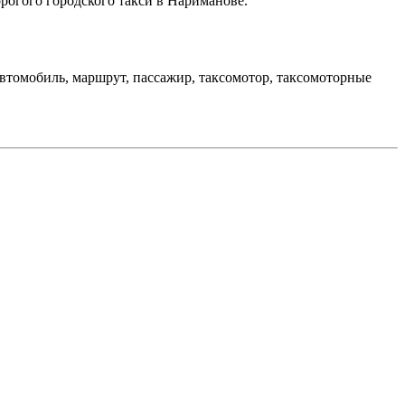
орогого городского такси в Нариманове.
 автомобиль, маршрут, пассажир, таксомотор, таксомоторные