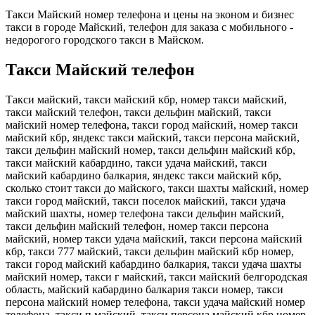
Такси Майский номер телефона и цены на эконом и бизнес
такси в городе Майский, телефон для заказа с мобильного -
недорогого городского такси в Майском.
Такси Майский телефон
Такси майский, такси майский кбр, номер такси майский,
такси майский телефон, такси дельфин майский, такси
майский номер телефона, такси город майский, номер такси
майский кбр, яндекс такси майский, такси персона майский,
такси дельфин майский номер, такси дельфин майский кбр,
такси майский кабардино, такси удача майский, такси
майский кабардино балкария, яндекс такси майский кбр,
сколько стоит такси до майского, такси шахты майский, номер
такси город майский, такси поселок майский, такси удача
майский шахты, номер телефона такси дельфин майский,
такси дельфин майский телефон, номер такси персона
майский, номер такси удача майский, такси персона майский
кбр, такси 777 майский, такси дельфин майский кбр номер,
такси город майский кабардино балкария, такси удача шахты
майский номер, такси г майский, такси майский белгородская
область, майский кабардино балкария такси номер, такси
персона майский номер телефона, такси удача майский номер
телефона, такси п майский, такси персона майский кбр номер,