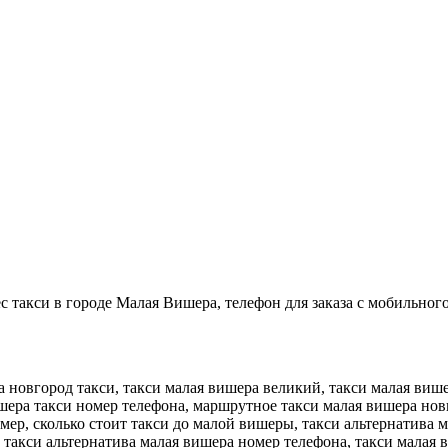
 такси в городе Малая Вишера, телефон для заказа с мобильного
а новгород такси, такси малая вишера великий, такси малая виш
шера такси номер телефона, маршрутное такси малая вишера нов
мер, сколько стоит такси до малой вишеры, такси альтернатива 
 такси альтернатива малая вишера номер телефона, такси малая 