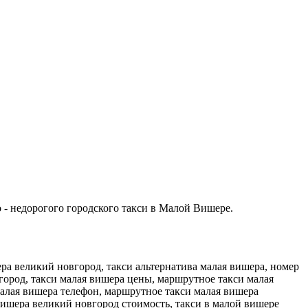
 - недорогого городского такси в Малой Вишере.
ера великий новгород, такси альтернатива малая вишера, номер
город, такси малая вишера цены, маршрутное такси малая
малая вишера телефон, маршрутное такси малая вишера
вишера великий новгород стоимость, такси в малой вишере