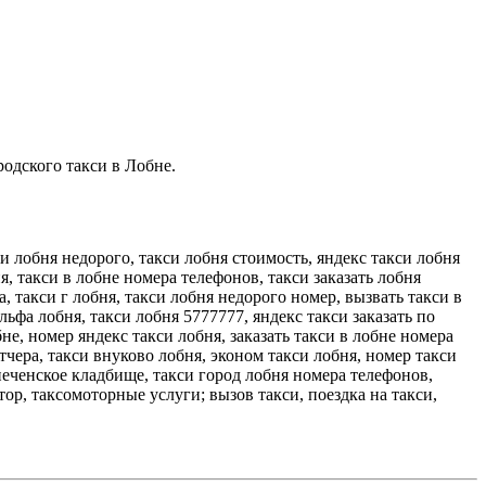
родского такси в Лобне.
си лобня недорого, такси лобня стоимость, яндекс такси лобня
ня, такси в лобне номера телефонов, такси заказать лобня
а, такси г лобня, такси лобня недорого номер, вызвать такси в
льфа лобня, такси лобня 5777777, яндекс такси заказать по
не, номер яндекс такси лобня, заказать такси в лобне номера
тчера, такси внуково лобня, эконом такси лобня, номер такси
епеченское кладбище, такси город лобня номера телефонов,
тор, таксомоторные услуги; вызов такси, поездка на такси,