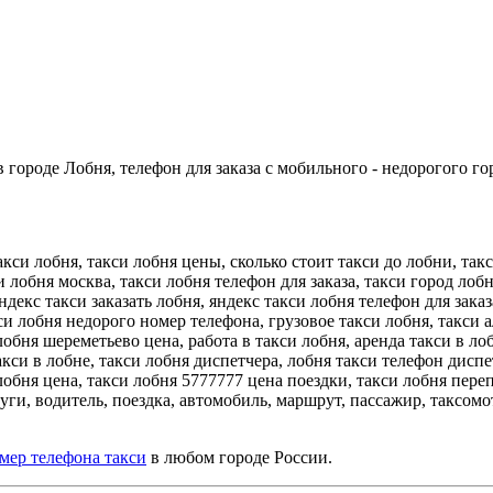
 городе Лобня, телефон для заказа с мобильного - недорогого го
акси лобня, такси лобня цены, сколько стоит такси до лобни, так
и лобня москва, такси лобня телефон для заказа, такси город лоб
яндекс такси заказать лобня, яндекс такси лобня телефон для заказ
си лобня недорого номер телефона, грузовое такси лобня, такси а
лобня шереметьево цена, работа в такси лобня, аренда такси в лоб
кси в лобне, такси лобня диспетчера, лобня такси телефон диспе
 лобня цена, такси лобня 5777777 цена поездки, такси лобня пер
луги, водитель, поездка, автомобиль, маршрут, пассажир, таксомо
мер телефона такси
в любом городе России.