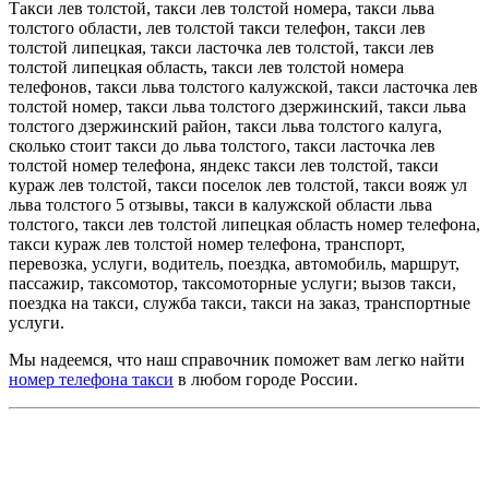
Такси лев толстой, такси лев толстой номера, такси льва
толстого области, лев толстой такси телефон, такси лев
толстой липецкая, такси ласточка лев толстой, такси лев
толстой липецкая область, такси лев толстой номера
телефонов, такси льва толстого калужской, такси ласточка лев
толстой номер, такси льва толстого дзержинский, такси льва
толстого дзержинский район, такси льва толстого калуга,
сколько стоит такси до льва толстого, такси ласточка лев
толстой номер телефона, яндекс такси лев толстой, такси
кураж лев толстой, такси поселок лев толстой, такси вояж ул
льва толстого 5 отзывы, такси в калужской области льва
толстого, такси лев толстой липецкая область номер телефона,
такси кураж лев толстой номер телефона, транспорт,
перевозка, услуги, водитель, поездка, автомобиль, маршрут,
пассажир, таксомотор, таксомоторные услуги; вызов такси,
поездка на такси, служба такси, такси на заказ, транспортные
услуги.
Мы надеемся, что наш справочник поможет вам легко найти
номер телефона такси
в любом городе России.