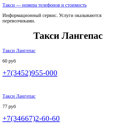
Такси — номера телефонов и стоимость
Информационный сервис. Услуги оказываются
перевозчиками.
Такси Лангепас
Такси Лангепас
60 руб
+7(3452)955-000
Такси Лангепас
77 руб
+7(34667)2-60-60