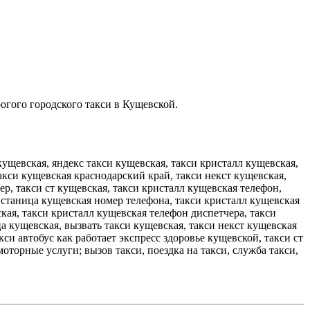
рогого городского такси в Кущевской.
кущевская, яндекс такси кущевская, такси кристалл кущевская,
акси кущевская краснодарский край, такси некст кущевская,
р, такси ст кущевская, такси кристалл кущевская телефон,
и станица кущевская номер телефона, такси кристалл кущевская
кая, такси кристалл кущевская телефон диспетчера, такси
а кущевская, вызвать такси кущевская, такси некст кущевская
акси автобус как работает экспресс здоровье кущевской, такси ст
моторные услуги; вызов такси, поездка на такси, служба такси,