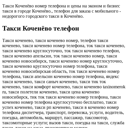
Такси Коченёво номер телефона и цены на эконом и бизнес
такси в городе Коченёво., телефон для заказа с мобильного -
недорогого городского такси в Коченёво.
Такси Коченёво телефон
Такси коченево, такси коченево номер, телефон такси
коченево, такси коченево номер телефона, ток такси коченево,
такси коченево круглосуточно, ток такси коченево телефон,
такси коченево апельсин, ток такси коченево номер, такси
коченево новосибирск, такси коченево номер круглосуточно,
такси коченево круглосуточно номер телефона, такси
коченево новосибирская область, ток такси коченево номер
телефона, такси апельсин коченево номер телефона, яндекс
такси коченево, такси саныч коченево, такси тик ток
коченево, такси комфорт коченево, такси коченево taxinomerok
ru, такси полетели коченево, такси цена коченево
новосибирск, тик ток такси коченево номер телефона, такси
коченево номер телефона круглосуточно бесплатно, такси
успех коченево, такси рп коченево, такси в коченево номер
телефона диспетчера, транспорт, перевозка, услуги, водитель,
поездка, автомобиль, маршрут, пассажир, таксомотор,
таксомоторные услуги; вызов такси, поездка на такси, служба
такси, такси на заказ, транспортные услуги.