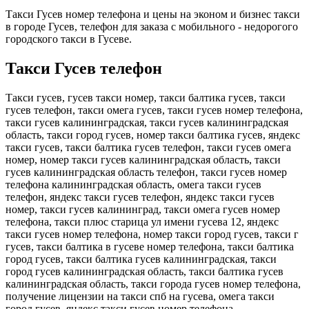
Такси Гусев номер телефона и цены на эконом и бизнес такси
в городе Гусев, телефон для заказа с мобильного - недорогого
городского такси в Гусеве.
Такси Гусев телефон
Такси гусев, гусев такси номер, такси балтика гусев, такси
гусев телефон, такси омега гусев, такси гусев номер телефона,
такси гусев калининградская, такси гусев калининградская
область, такси город гусев, номер такси балтика гусев, яндекс
такси гусев, такси балтика гусев телефон, такси гусев омега
номер, номер такси гусев калининградская область, такси
гусев калининградская область телефон, такси гусев номер
телефона калининградская область, омега такси гусев
телефон, яндекс такси гусев телефон, яндекс такси гусев
номер, такси гусев калининград, такси омега гусев номер
телефона, такси плюс старица ул имени гусева 12, яндекс
такси гусев номер телефона, номер такси город гусев, такси г
гусев, такси балтика в гусеве номер телефона, такси балтика
город гусев, такси балтика гусев калининградская, такси
город гусев калининградская область, такси балтика гусев
калининградская область, такси города гусев номер телефона,
получение лицензии на такси спб на гусева, омега такси
город гусев, яндекс такси гусев номер телефона