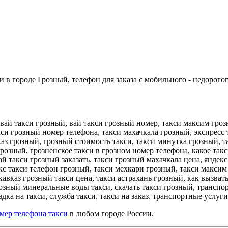
 в городе Грозный, телефон для заказа с мобильного - недорогог
вай такси грозный, вай такси грозный номер, такси максим гроз
кси грозный номер телефона, такси махачкала грозный, экспресс
каз грозный, грозный стоимость такси, такси минутка грозный, т
грозный, грозненское такси в грозном номер телефона, какое такс
й такси грозный заказать, такси грозный махачкала цена, яндекс
с такси телефон грозный, такси мехкари грозный, такси максим 
авказ грозный такси цена, такси астрахань грозный, как вызвать
розный минеральные воды такси, скачать такси грозный, транспорт
дка на такси, служба такси, такси на заказ, транспортные услуги
мер телефона такси
в любом городе России.