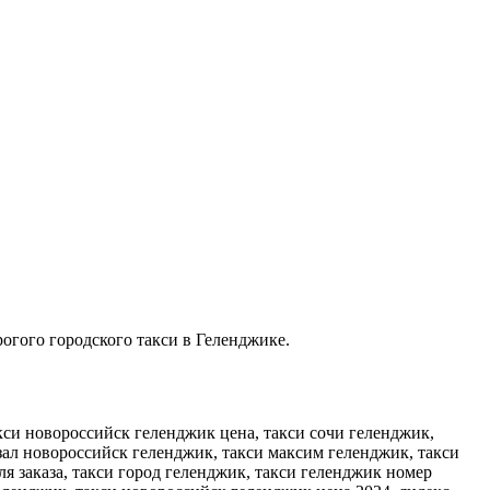
рогого городского такси в Геленджике.
кси новороссийск геленджик цена, такси сочи геленджик,
зал новороссийск геленджик, такси максим геленджик, такси
я заказа, такси город геленджик, такси геленджик номер