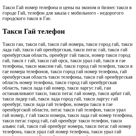
Такси Гай номер телефона и цены на эконом и бизнес такси в
городе Гай, телефон для заказа с мобильного - недорогого
городского такси в Гае.
Такси Гай телефон
Такси гаи, такси гай, такси гай номера, такси город гай, такси
лада гай, такси гай оренбургская, такси пегас гай, такси гай
оренбургская область, оренбург гай такси, номер такси город
гай, такси г гай, такси гай орск, такси урал гай, такси в гае
телефоны, такси максим гай, такси город гай телефон, такси в
гае номера телефонов, такси город гай номер телефона, гай
оренбургская область такси телефоны, такси гай оренбургская
область номер телефона, такси город гай оренбургская
область, такси лада гай номер, такси ларгус гай, гаи
останавливают такси, такси пегас гай номер, такси арбат гай,
такси лидер гай, такси лада город гай, такси ларгус гай
оренбург, такси лада гай телефон, номера такси в гае
оренбургской области, пегас такси гай телефон, такси урал
гай номер, г гай такси номера, такси лада гай номер телефона,
такси пегас город гай, гай оренбург такси телефон, такси
альянс гай, такси гай оренбург номера, такси пегас гай номер
телефона, такси урал гай номер телефона, такси урал гай