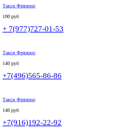
Такси Фрязино
100 руб
+ 7(977)727-01-53
Такси Фрязино
140 руб
+7(496)565-86-86
Такси Фрязино
140 руб
+7(916)192-22-92