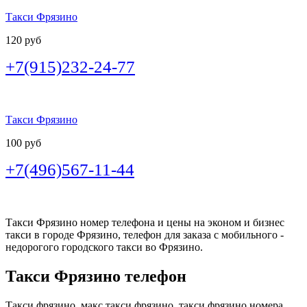
Такси Фрязино
120 руб
+7(915)232-24-77
Такси Фрязино
100 руб
+7(496)567-11-44
Такси Фрязино номер телефона и цены на эконом и бизнес
такси в городе Фрязино, телефон для заказа с мобильного -
недорогого городского такси во Фрязино.
Такси Фрязино телефон
Такси фрязино, макс такси фрязино, такси фрязино номера,