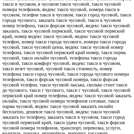
такси в чусовом, в чусовом такси чусовой, такси чусовой
номера телефонов, яндекс такси чусовой, номера такси в
чусовом, телефон такси в чусовом, такси город чусовой, такси
города чусового, заказать такси чусовой, такси в чусовом
номер телефона, такси форсаж чусовой, яндекс такси чусовой
заказать, такси чусовой пермский, такси чусовой пермский
край, номер яндекс такси чусовой, яндекс такси чусовой
телефон, номер такси города чусового, номера такси города
чусовой, такси чусовой цены, яндекс такси чусовой номер
телефона, такси чусовой пермский край номер, такси пермь
чусовой, такси онлайн чусовой, телефоны такси города
чусовой, такси комфорт чусовой, яндекс такси в чусовом,
такси везет чусовой, чусовой такси стоимость, номер
телефона такси город чусовой, такси города чусового номера
телефонов, такси форсаж чусовой номера, такси форсаж
чусовой телефон, такси чусовой лысьва, сколько стоит такси
до чусового, такси г чусового, такси г чусовой, такси чусовой
пермский край номер телефона, яндекс такси чусовой заказать
онлайн, такси чусовой номера телефонов сотовые, такси
парма чусовой, яндекс такси чусовой заказать онлайн
бесплатно, дешевле такси чусовой, яндекс такси чусовой
заказать по телефону, заказать такси в чусовом, такси город
чусовой пермский край, такси удача чусовой, такси форсаж
чусовой номера телефонов, транспорт, перевозка, услуги,
водитель, поездка, автомобиль, маршрут, пассажир,