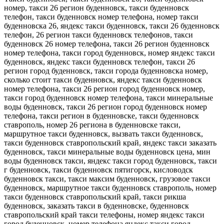
номер, такси 26 регион буденновск, такси буденновск
телефон, такси буденновск номер телефона, номер такси
буденновска 26, яндекс такси буденновск, такси 26 буденновск
телефон, 26 регион такси буденновск телефонов, такси
буденновск 26 номер телефона, такси 26 регион буденновск
номер телефона, такси город буденновск, номер яндекс такси
буденновск, яндекс такси буденновск телефон, такси 26
регион город буденновск, такси города буденновска номер,
сколько стоит такси буденновск, яндекс такси буденновск
номер телефона, такси 26 регион город буденновск номер,
такси город буденновск номер телефона, такси минеральные
воды буденновск, такси 26 регион город буденновск номер
телефона, такси регион в буденновске, такси буденновск
ставрополь, номер 26 региона в буденновске такси,
маршрутное такси буденновск, вызвать такси буденновск,
такси буденновск ставропольский край, яндекс такси заказать
буденновск, такси минеральные воды буденновск цена, мин
воды буденновск такси, яндекс такси город буденновск, такси
г буденновск, такси буденновск пятигорск, кисловодск
буденновск такси, такси максим буденновск, грузовое такси
буденновск, маршрутное такси буденновск ставрополь, номер
такси буденновск ставропольский край, такси рикша
буденновск, заказать такси в буденновске, буденновск
ставропольский край такси телефоны, номер яндекс такси
город буденновск, номер телефона яндекс такси город