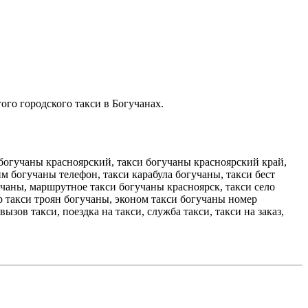
ого городского такси в Богучанах.
 богучаны красноярский, такси богучаны красноярский край,
м богучаны телефон, такси карабула богучаны, такси бест
учаны, маршрутное такси богучаны красноярск, такси село
р такси троян богучаны, эконом такси богучаны номер
ызов такси, поездка на такси, служба такси, такси на заказ,