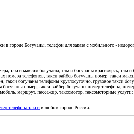
и в городе Богучаны, телефон для заказа с мобильного - недорог
ера, такси максим богучаны, такси богучаны красноярск, такси
нах номера телефонов, такси вайбер богучаны номер, такси макси
он, такси богучаны телефоны круглосуточно, грузовое такси бог
оя богучаны номер, такси вайбер богучаны номер телефона, номе
омобиль, маршрут, пассажир, таксомотор, таксомоторные услуги; в
мер телефона такси
в любом городе России.