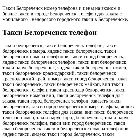
Такси Белореченск номер телефона и цены на эконом и
бизнес такси в городе Белореченск, телефон для заказа с
мобильного - недорогого городского такси в Белореченске.
Такси Белореченск телефон
Такси белореченск, такси белореченск телефон, такси
белореченск номера, яндекс такси белореченск, такси
белореченск номера телефонов, такси город белореченск,
яндекс такси белореченск телефон, такси вип белореченск,
такси парус белореченск, яндекс такси белореченск номер,
такси белореченск краснодарский, такси белореченск
краснодарский край, номер такси город белореченск, заказ
такси белореченск, такси белореченск майкоп, вип такси
белореченск телефон, такси краснодар белореченск, такси
белореченск номера вип, такси белореченск телефон для
заказа, такси город белореченск телефон, заказать такси
белореченск, такси город белореченск номер телефона, яндекс
такси белореченск телефон для заказа, вип такси белореченск
телефон номер, такси парус город белореченск, такси парус
белореченск телефон, такси вип город белореченск, такси
слава белореченск, такси в белореченске номера телефонов
яндекс такси, яндекс такси город белореченск, такси