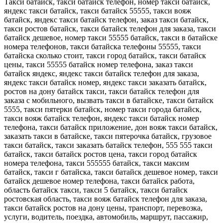
Такси батайск, такси батайск телефон, номер такси батайск,
яндекс такси батайск, такси батайск 55555, такси вояж
батайск, яндекс такси батайск телефон, заказ такси батайск,
такси ростов батайск, такси батайск телефон для заказа, такси
батайск дешевое, номер такси 55555 батайск, такси в батайске
номера телефонов, такси батайска телефоны 55555, такси
батайска сколько стоит, такси город батайск, такси батайск
цены, такси 55555 батайск номер телефона, заказ такси
батайск яндекс, яндекс такси батайск телефон для заказа,
яндекс такси батайск номер, яндекс такси заказать батайск,
ростов на дону батайск такси, такси батайск телефон для
заказа с мобильного, вызвать такси в батайске, такси батайск
5555, такси пятерки батайск, номер такси города батайск,
такси вояж батайск телефон, яндекс такси батайск номер
телефона, такси батайск приложение, дон вояж такси батайск,
заказать такси в батайске, такси пятерочка батайск, грузовое
такси батайск, такси заказать батайск телефон, 555 555 такси
батайск, такси батайск ростов цена, такси город батайск
номера телефона, такси 555555 батайск, такси максим
батайск, такси г батайска, такси батайск дешевое номер, такси
батайск дешевое номер телефона, такси батайск работа,
область батайск такси, такси 5 батайск, такси батайск
ростовская область, такси вояж батайск телефон для заказа,
такси батайск ростов на дону цены, транспорт, перевозка,
услуги, водитель, поездка, автомобиль, маршрут, пассажир,