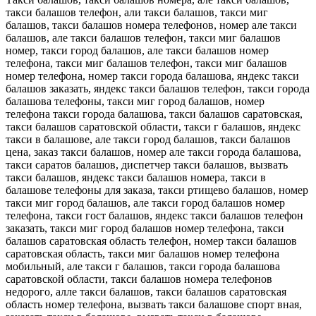
такси балашов телефон, али такси балашов, такси миг
балашов, такси балашов номера телефонов, номер але такси
балашов, але такси балашов телефон, такси миг балашов
номер, такси город балашов, але такси балашов номер
телефона, такси миг балашов телефон, такси миг балашов
номер телефона, номер такси города балашова, яндекс такси
балашов заказать, яндекс такси балашов телефон, такси города
балашова телефоны, такси миг город балашов, номер
телефона такси города балашова, такси балашов саратовская,
такси балашов саратовской области, такси г балашов, яндекс
такси в балашове, але такси город балашов, такси балашов
цена, заказ такси балашов, номер але такси города балашова,
такси саратов балашов, диспетчер такси балашов, вызвать
такси балашов, яндекс такси балашов номера, такси в
балашове телефоны для заказа, такси ртищево балашов, номер
такси миг город балашов, але такси город балашов номер
телефона, такси гост балашов, яндекс такси балашов телефон
заказать, такси миг город балашов номер телефона, такси
балашов саратовская область телефон, номер такси балашов
саратовская область, такси миг балашов номер телефона
мобильный, але такси г балашов, такси города балашова
саратовской области, такси балашов номера телефонов
недорого, алле такси балашов, такси балашов саратовская
область номер телефона, вызвать такси балашове спорт вная,