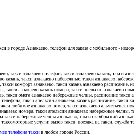
си в городе Азнакаево, телефон для заказа с мобильного - недор
аево, такси азнакаево телефон, такси азнакаево казань, такси азн
аево казань, такси азнакаево набережные, такси азнакаево набер
о, такси комфорт азнакаево, такси казань азнакаево расписание, 
ны, такси азнакаево казань номера, такси апельсин азнакаево но
нь, такси омега азнакаево набережные челны, расписание такси а
телефона, такси апельсин азнакаево казань расписание, такси ка
такси любимое азнакаево номер, такси азнакаево альметьевск номе
азнакаево номера, такси апельсин азнакаево набережные челны, т
а такси набережные челны азнакаево, такси октябрьский азнакаев
 таксомоторные услуги; вызов такси, поездка на такси, служба та
мер телефона такси
в любом городе России.