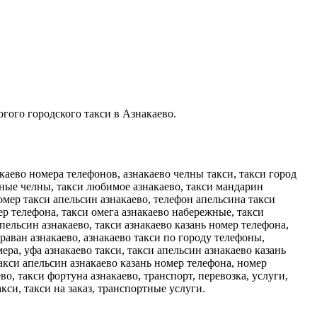
огого городского такси в Азнакаево.
акаево номера телефонов, азнакаево челны такси, такси город
ежные челны, такси любимое азнакаево, такси мандарин
номер такси апельсин азнакаево, телефон апельсина такси
мер телефона, такси омега азнакаево набережные, такси
пельсин азнакаево, такси азнакаево казань номер телефона,
раван азнакаево, азнакаево такси по городу телефоны,
ра, уфа азнакаево такси, такси апельсин азнакаево казань
акси апельсин азнакаево казань номер телефона, номер
о, такси фортуна азнакаево, транспорт, перевозка, услуги,
кси, такси на заказ, транспортные услуги.