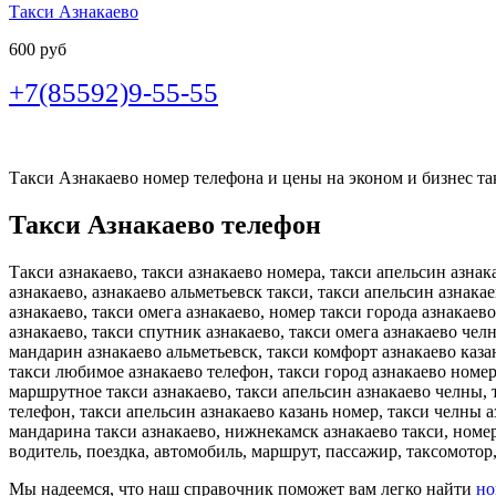
Такси Азнакаево
600 руб
+7(85592)9-55-55
Такси Азнакаево номер телефона и цены на эконом и бизнес так
Такси Азнакаево телефон
Такси азнакаево, такси азнакаево номера, такси апельсин азнак
азнакаево, азнакаево альметьевск такси, такси апельсин азнак
азнакаево, такси омега азнакаево, номер такси города азнакаев
азнакаево, такси спутник азнакаево, такси омега азнакаево чел
мандарин азнакаево альметьевск, такси комфорт азнакаево каза
такси любимое азнакаево телефон, такси город азнакаево номер 
маршрутное такси азнакаево, такси апельсин азнакаево челны, 
телефон, такси апельсин азнакаево казань номер, такси челны 
мандарина такси азнакаево, нижнекамск азнакаево такси, номер
водитель, поездка, автомобиль, маршрут, пассажир, таксомотор,
Мы надеемся, что наш справочник поможет вам легко найти
но