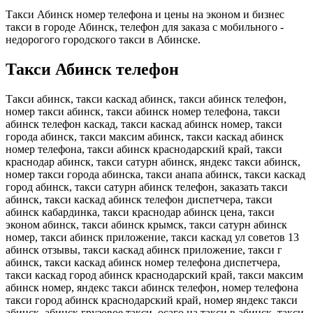
Такси Абинск номер телефона и цены на эконом и бизнес
такси в городе Абинск, телефон для заказа с мобильного -
недорогого городского такси в Абинске.
Такси Абинск телефон
Такси абинск, такси каскад абинск, такси абинск телефон,
номер такси абинск, такси абинск номер телефона, такси
абинск телефон каскад, такси каскад абинск номер, такси
города абинск, такси максим абинск, такси каскад абинск
номер телефона, такси абинск краснодарский край, такси
краснодар абинск, такси сатурн абинск, яндекс такси абинск,
номер такси города абинска, такси анапа абинск, такси каскад
город абинск, такси сатурн абинск телефон, заказать такси
абинск, такси каскад абинск телефон диспетчера, такси
абинск кабардинка, такси краснодар абинск цена, такси
эконом абинск, такси абинск крымск, такси сатурн абинск
номер, такси абинск приложение, такси каскад ул советов 13
абинск отзывы, такси каскад абинск приложение, такси г
абинск, такси каскад абинск номер телефона диспетчера,
такси каскад город абинск краснодарский край, такси максим
абинск номер, яндекс такси абинск телефон, номер телефона
такси город абинск краснодарский край, номер яндекс такси
абинск, абинск грузовое такси, осаго на такси в абинск, такси